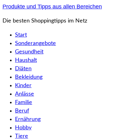
Zum
Produkte und Tipps aus allen Bereichen
Inhalt
Die besten Shoppingtipps im Netz
springen
Start
Sonderangebote
Gesundheit
Haushalt
Diäten
Bekleidung
Kinder
Anlässe
Familie
Beruf
Ernährung
Hobby
Tiere