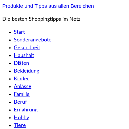
Zum
Produkte und Tipps aus allen Bereichen
Inhalt
Die besten Shoppingtipps im Netz
springen
Start
Sonderangebote
Gesundheit
Haushalt
Diäten
Bekleidung
Kinder
Anlässe
Familie
Beruf
Ernährung
Hobby
Tiere