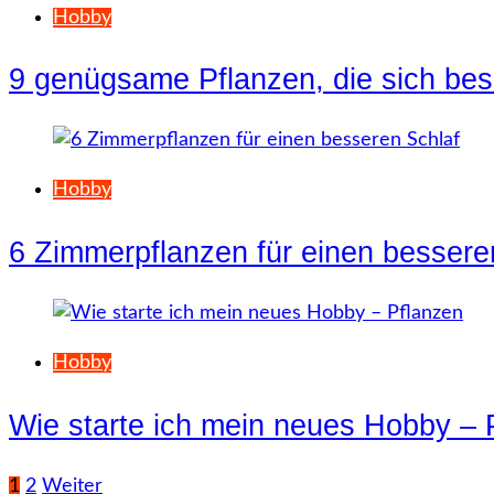
Hobby
9 genügsame Pflanzen, die sich bes
Hobby
6 Zimmerpflanzen für einen bessere
Hobby
Wie starte ich mein neues Hobby – 
Seitennummerierung
1
2
Weiter