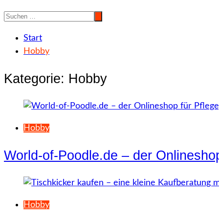
Start
Hobby
Kategorie:
Hobby
Hobby
World-of-Poodle.de – der Onlinesho
Hobby