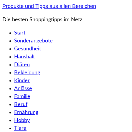
Zum
Produkte und Tipps aus allen Bereichen
Inhalt
Die besten Shoppingtipps im Netz
springen
Start
Sonderangebote
Gesundheit
Haushalt
Diäten
Bekleidung
Kinder
Anlässe
Familie
Beruf
Ernährung
Hobby
Tiere