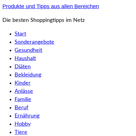
Zum
Produkte und Tipps aus allen Bereichen
Inhalt
Die besten Shoppingtipps im Netz
springen
Start
Sonderangebote
Gesundheit
Haushalt
Diäten
Bekleidung
Kinder
Anlässe
Familie
Beruf
Ernährung
Hobby
Tiere