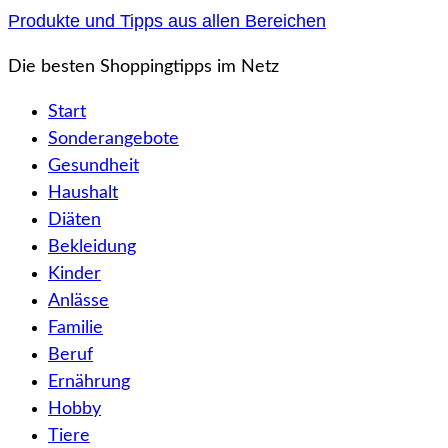
Zum
Produkte und Tipps aus allen Bereichen
Inhalt
Die besten Shoppingtipps im Netz
springen
Start
Sonderangebote
Gesundheit
Haushalt
Diäten
Bekleidung
Kinder
Anlässe
Familie
Beruf
Ernährung
Hobby
Tiere