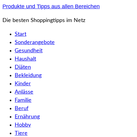
Zum
Produkte und Tipps aus allen Bereichen
Inhalt
Die besten Shoppingtipps im Netz
springen
Start
Sonderangebote
Gesundheit
Haushalt
Diäten
Bekleidung
Kinder
Anlässe
Familie
Beruf
Ernährung
Hobby
Tiere