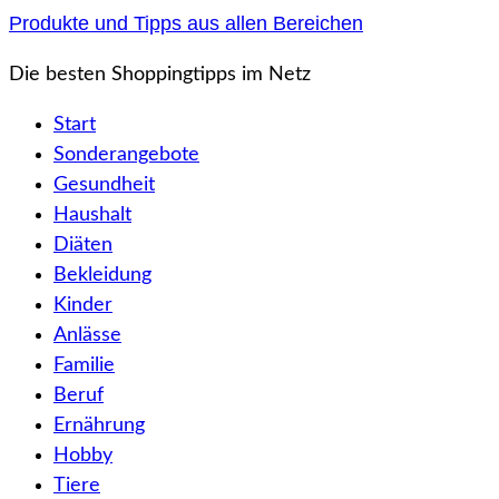
Zum
Produkte und Tipps aus allen Bereichen
Inhalt
Die besten Shoppingtipps im Netz
springen
Start
Sonderangebote
Gesundheit
Haushalt
Diäten
Bekleidung
Kinder
Anlässe
Familie
Beruf
Ernährung
Hobby
Tiere