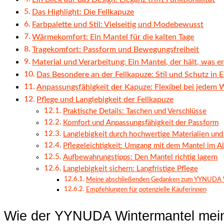
Das Highlight: Die Fellkapuze
Farbpalette und Stil: Vielseitig und Modebewusst
Wärmekomfort: Ein Mantel für die kalten Tage
Tragekomfort: Passform und Bewegungsfreiheit
Material und Verarbeitung: Ein Mantel, der hält, was er
Das Besondere an der Fellkapuze: Stil und Schutz in 
Anpassungsfähigkeit der Kapuze: Flexibel bei jedem 
Pflege und Langlebigkeit der Fellkapuze
Praktische Details: Taschen und Verschlüsse
Komfort und Anpassungsfähigkeit der Passform
Langlebigkeit durch hochwertige Materialien und
Pflegeleichtigkeit: Umgang mit dem Mantel im Al
Aufbewahrungstipps: Den Mantel richtig lagern
Langlebigkeit sichern: Langfristige Pflege
Meine abschließenden Gedanken zum YYNUDA 
Empfehlungen für potenzielle Käuferinnen
Wie der YYNUDA Wintermantel mein