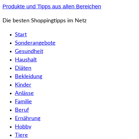
Zum
Produkte und Tipps aus allen Bereichen
Inhalt
Die besten Shoppingtipps im Netz
springen
Start
Sonderangebote
Gesundheit
Haushalt
Diäten
Bekleidung
Kinder
Anlässe
Familie
Beruf
Ernährung
Hobby
Tiere