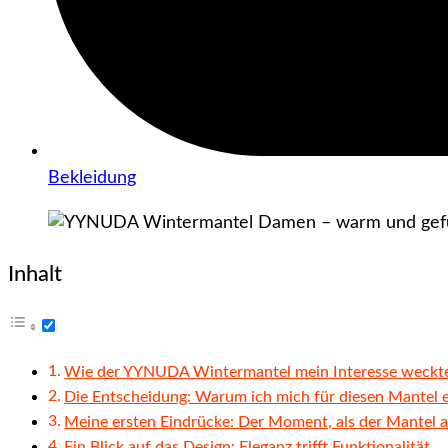
Bekleidung
Inhalt
Wie der YYNUDA Wintermantel mein Interesse weckt
Die Entscheidung: Warum ich mich für diesen Mantel 
Meine ersten Eindrücke: Der Moment, als der Mantel
Ein Blick auf das Design: Eleganz trifft Funktionalität