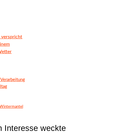
 verspricht
Einem
Wetter
 Verarbeitung
ltag
Wintermantel
 Interesse weckte