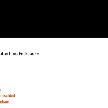
e
entschied
 ankam