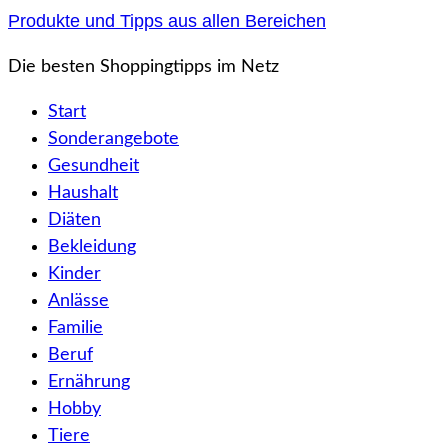
Zum
Produkte und Tipps aus allen Bereichen
Inhalt
Die besten Shoppingtipps im Netz
springen
Start
Sonderangebote
Gesundheit
Haushalt
Diäten
Bekleidung
Kinder
Anlässe
Familie
Beruf
Ernährung
Hobby
Tiere