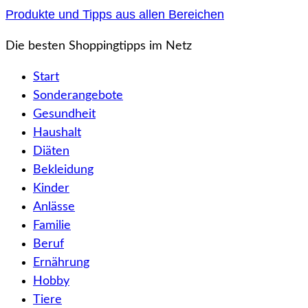
Zum
Produkte und Tipps aus allen Bereichen
Inhalt
Die besten Shoppingtipps im Netz
springen
Start
Sonderangebote
Gesundheit
Haushalt
Diäten
Bekleidung
Kinder
Anlässe
Familie
Beruf
Ernährung
Hobby
Tiere