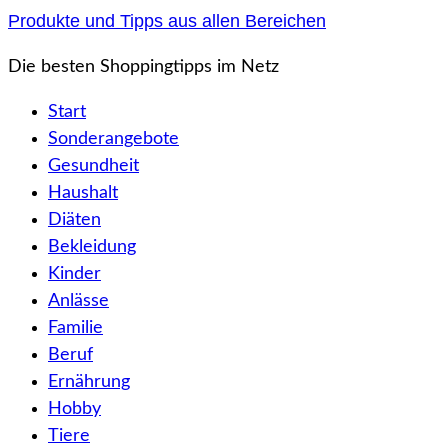
Zum
Produkte und Tipps aus allen Bereichen
Inhalt
Die besten Shoppingtipps im Netz
springen
Start
Sonderangebote
Gesundheit
Haushalt
Diäten
Bekleidung
Kinder
Anlässe
Familie
Beruf
Ernährung
Hobby
Tiere