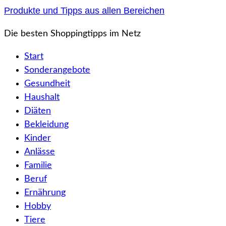
Zum
Produkte und Tipps aus allen Bereichen
Inhalt
Die besten Shoppingtipps im Netz
springen
Start
Sonderangebote
Gesundheit
Haushalt
Diäten
Bekleidung
Kinder
Anlässe
Familie
Beruf
Ernährung
Hobby
Tiere