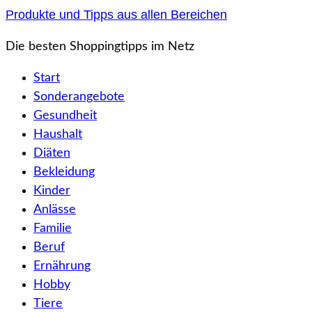
Zum
Produkte und Tipps aus allen Bereichen
Inhalt
Die besten Shoppingtipps im Netz
springen
Start
Sonderangebote
Gesundheit
Haushalt
Diäten
Bekleidung
Kinder
Anlässe
Familie
Beruf
Ernährung
Hobby
Tiere