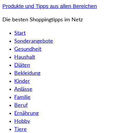
Zum
Produkte und Tipps aus allen Bereichen
Inhalt
Die besten Shoppingtipps im Netz
springen
Start
Sonderangebote
Gesundheit
Haushalt
Diäten
Bekleidung
Kinder
Anlässe
Familie
Beruf
Ernährung
Hobby
Tiere