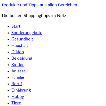
Zum
Produkte und Tipps aus allen Bereichen
Inhalt
Die besten Shoppingtipps im Netz
springen
Start
Sonderangebote
Gesundheit
Haushalt
Diäten
Bekleidung
Kinder
Anlässe
Familie
Beruf
Ernährung
Hobby
Tiere