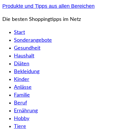
Zum
Produkte und Tipps aus allen Bereichen
Inhalt
Die besten Shoppingtipps im Netz
springen
Start
Sonderangebote
Gesundheit
Haushalt
Diäten
Bekleidung
Kinder
Anlässe
Familie
Beruf
Ernährung
Hobby
Tiere