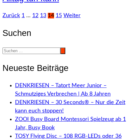
Seitennummerierung
Zurück
1
…
12
13
14
15
Weiter
der
Suchen
Beiträge
Neueste Beiträge
DENKRIESEN – Tatort Meer Junior –
Schmutziges Verbrechen | Ab 8 Jahren
DENKRIESEN – 30 Seconds® – Nur die Zeit
kann euch stoppen!
ZOOI Busy Board Montessori Spielzeug ab 1
Jahr, Busy Book
TOSY Flying Disc – 108 RGB-LEDs oder 36