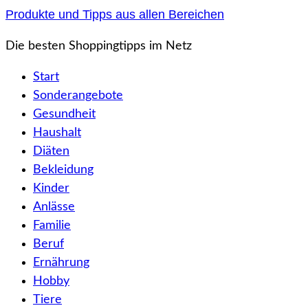
Zum
Produkte und Tipps aus allen Bereichen
Inhalt
Die besten Shoppingtipps im Netz
springen
Start
Sonderangebote
Gesundheit
Haushalt
Diäten
Bekleidung
Kinder
Anlässe
Familie
Beruf
Ernährung
Hobby
Tiere