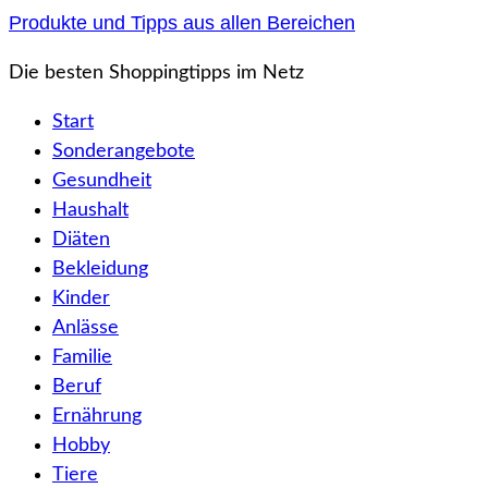
Zum
Produkte und Tipps aus allen Bereichen
Inhalt
Die besten Shoppingtipps im Netz
springen
Start
Sonderangebote
Gesundheit
Haushalt
Diäten
Bekleidung
Kinder
Anlässe
Familie
Beruf
Ernährung
Hobby
Tiere