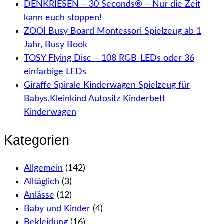
DENKRIESEN – 30 Seconds® – Nur die Zeit
kann euch stoppen!
ZOOI Busy Board Montessori Spielzeug ab 1
Jahr, Busy Book
TOSY Flying Disc – 108 RGB-LEDs oder 36
einfarbige LEDs
Giraffe Spirale Kinderwagen Spielzeug für
Babys,Kleinkind Autositz Kinderbett
Kinderwagen
Kategorien
Allgemein
(142)
Alltäglich
(3)
Anlässe
(12)
Baby und Kinder
(4)
Bekleidung
(16)