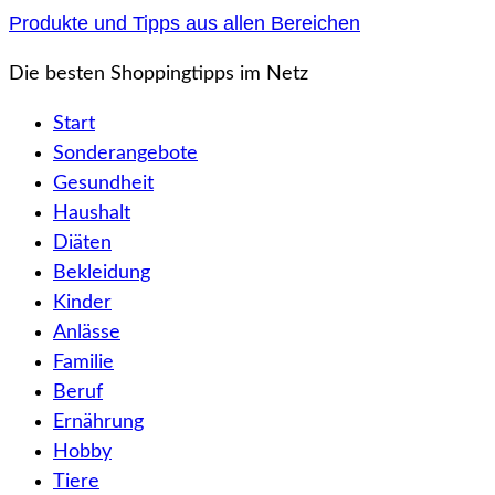
Zum
Produkte und Tipps aus allen Bereichen
Inhalt
Die besten Shoppingtipps im Netz
springen
Start
Sonderangebote
Gesundheit
Haushalt
Diäten
Bekleidung
Kinder
Anlässe
Familie
Beruf
Ernährung
Hobby
Tiere