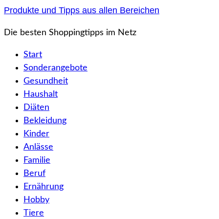
Zum
Produkte und Tipps aus allen Bereichen
Inhalt
Die besten Shoppingtipps im Netz
springen
Start
Sonderangebote
Gesundheit
Haushalt
Diäten
Bekleidung
Kinder
Anlässe
Familie
Beruf
Ernährung
Hobby
Tiere