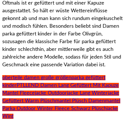
Oftmals ist er gefüttert und mit einer Kapuze
ausgestattet. So hält er wüste Wettereinflüsse
gekonnt ab und man kann sich rundum eingekuschelt
und modisch fühlen. Besonders beliebt sind Damen
parka gefüttert kinder in der Farbe Olivgrün,
sozusagen die klassische Farbe für parka gefüttert
kinder schlechthin, aber mittlerweile gibt es auch
zahlreiche andere Modelle, sodass für jeden Stil und
Geschmack eine passende Variation dabei ist.
oberteile damen große größen
parka gefüttert
kinder
PTLLEND Damen Lang Gefüttert Mit Kapuze
Mantel Fleecejacke Outdoorjacke Lang Winterjacke
Gefüttert Warm Plüschmantel Plüsch Damenmantel
Parka Outdoor Winter Fleece Schwarz Plüschjacke
Wint