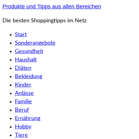
Zum
Produkte und Tipps aus allen Bereichen
Inhalt
Die besten Shoppingtipps im Netz
springen
Start
Sonderangebote
Gesundheit
Haushalt
Diäten
Bekleidung
Kinder
Anlässe
Familie
Beruf
Ernährung
Hobby
Tiere