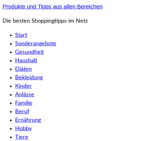
Zum
Produkte und Tipps aus allen Bereichen
Inhalt
Die besten Shoppingtipps im Netz
springen
Start
Sonderangebote
Gesundheit
Haushalt
Diäten
Bekleidung
Kinder
Anlässe
Familie
Beruf
Ernährung
Hobby
Tiere