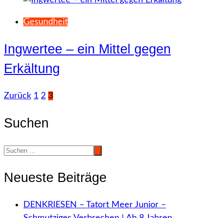
Gesundheit
Ingwertee – ein Mittel gegen
Erkältung
Seitennummerierung
Zurück
1
2
3
der
Suchen
Beiträge
Neueste Beiträge
DENKRIESEN – Tatort Meer Junior –
Schmutziges Verbrechen | Ab 8 Jahren