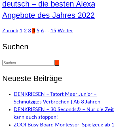
deutsch – die besten Alexa
Angebote des Jahres 2022
Seitennummerierung
Zurück
1
2
3
4
5
6
…
15
Weiter
der
Suchen
Beiträge
Neueste Beiträge
DENKRIESEN – Tatort Meer Junior –
Schmutziges Verbrechen | Ab 8 Jahren
DENKRIESEN – 30 Seconds® – Nur die Zeit
kann euch stoppen!
ZOOI Busy Board Montessori Spielzeug ab 1