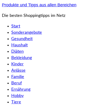
Zum
Produkte und Tipps aus allen Bereichen
Inhalt
Die besten Shoppingtipps im Netz
springen
Start
Sonderangebote
Gesundheit
Haushalt
Diäten
Bekleidung
Kinder
Anlässe
Familie
Beruf
Ernährung
Hobby
Tiere