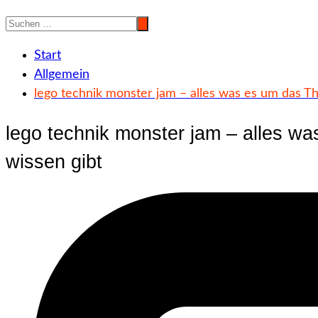
Start
Allgemein
lego technik monster jam – alles was es um das Th
lego technik monster jam – alles w
wissen gibt