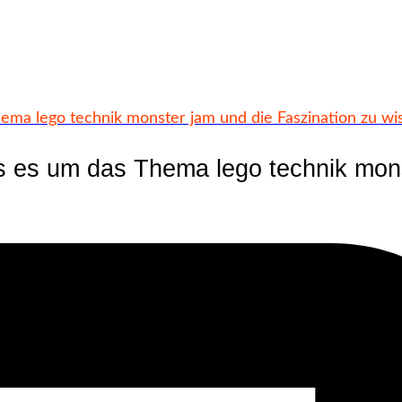
ema lego technik monster jam und die Faszination zu wis
as es um das Thema lego technik mons