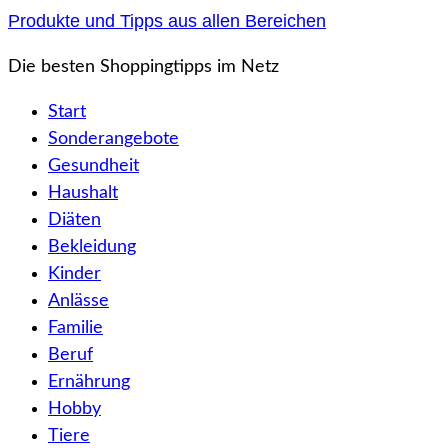
Zum
Produkte und Tipps aus allen Bereichen
Inhalt
Die besten Shoppingtipps im Netz
springen
Start
Sonderangebote
Gesundheit
Haushalt
Diäten
Bekleidung
Kinder
Anlässe
Familie
Beruf
Ernährung
Hobby
Tiere