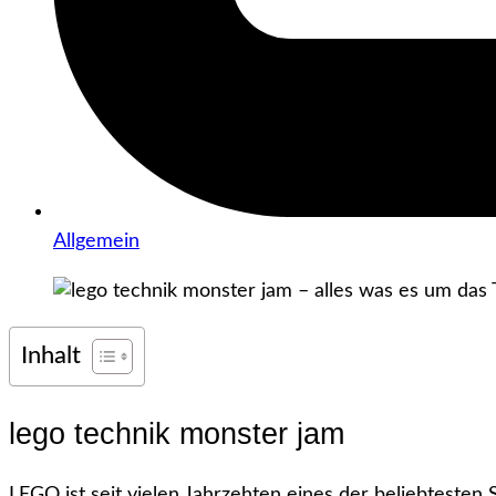
Allgemein
Inhalt
lego technik monster jam
LEGO ist seit vielen Jahrzehten eines der beliebtesten 