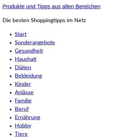
Zum
Produkte und Tipps aus allen Bereichen
Inhalt
Die besten Shoppingtipps im Netz
springen
Start
Sonderangebote
Gesundheit
Haushalt
Diäten
Bekleidung
Kinder
Anlässe
Familie
Beruf
Ernährung
Hobby
Tiere