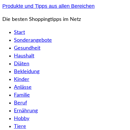
Zum
Produkte und Tipps aus allen Bereichen
Inhalt
Die besten Shoppingtipps im Netz
springen
Start
Sonderangebote
Gesundheit
Haushalt
Diäten
Bekleidung
Kinder
Anlässe
Familie
Beruf
Ernährung
Hobby
Tiere