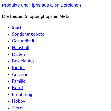
Zum
Produkte und Tipps aus allen Bereichen
Inhalt
Die besten Shoppingtipps im Netz
springen
Start
Sonderangebote
Gesundheit
Haushalt
Diäten
Bekleidung
Kinder
Anlässe
Familie
Beruf
Ernährung
Hobby
Tiere