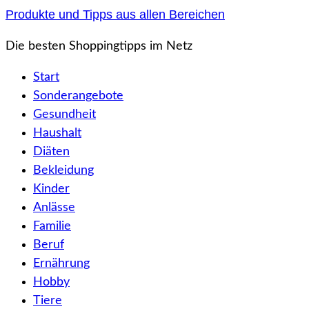
Zum
Produkte und Tipps aus allen Bereichen
Inhalt
Die besten Shoppingtipps im Netz
springen
Start
Sonderangebote
Gesundheit
Haushalt
Diäten
Bekleidung
Kinder
Anlässe
Familie
Beruf
Ernährung
Hobby
Tiere