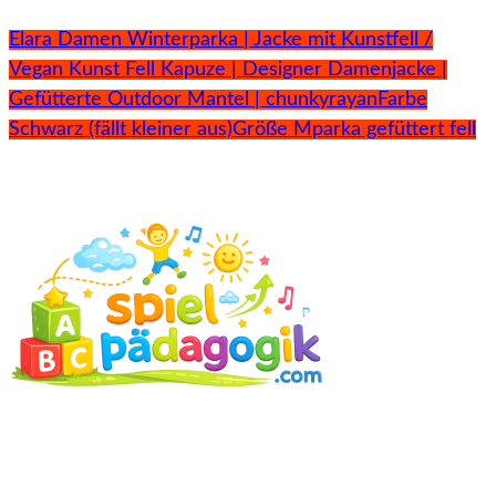
Elara Damen Winterparka | Jacke mit Kunstfell /
Vegan Kunst Fell Kapuze | Designer Damenjacke |
Gefütterte Outdoor Mantel | chunkyrayan
Farbe
Schwarz (fällt kleiner aus)
Größe M
parka gefüttert fell