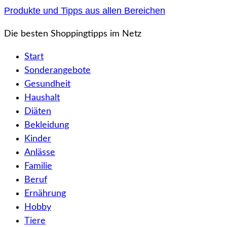
Zum
Produkte und Tipps aus allen Bereichen
Inhalt
Die besten Shoppingtipps im Netz
springen
Start
Sonderangebote
Gesundheit
Haushalt
Diäten
Bekleidung
Kinder
Anlässe
Familie
Beruf
Ernährung
Hobby
Tiere