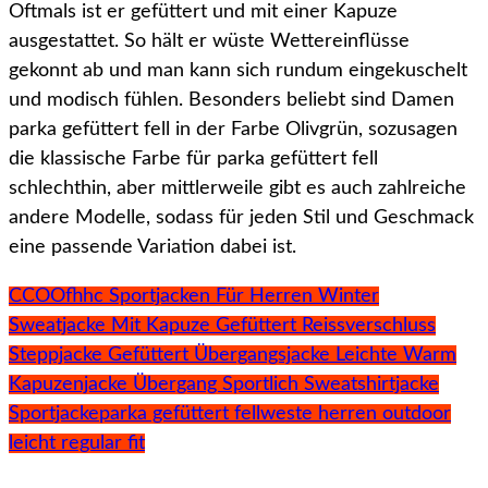
Oftmals ist er gefüttert und mit einer Kapuze
ausgestattet. So hält er wüste Wettereinflüsse
gekonnt ab und man kann sich rundum eingekuschelt
und modisch fühlen. Besonders beliebt sind Damen
parka gefüttert fell in der Farbe Olivgrün, sozusagen
die klassische Farbe für parka gefüttert fell
schlechthin, aber mittlerweile gibt es auch zahlreiche
andere Modelle, sodass für jeden Stil und Geschmack
eine passende Variation dabei ist.
CCOOfhhc Sportjacken Für Herren Winter
Sweatjacke Mit Kapuze Gefüttert Reissverschluss
Steppjacke Gefüttert Übergangsjacke Leichte Warm
Kapuzenjacke Übergang Sportlich Sweatshirtjacke
Sportjacke
parka gefüttert fell
weste herren outdoor
leicht regular fit