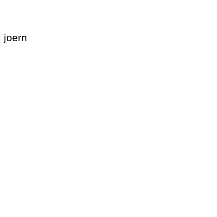
joern
Beitragsnavigation