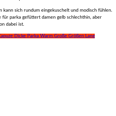
man kann sich rundum eingekuschelt und modisch fühlen.
 für parka gefüttert damen gelb schlechthin, aber
n dabei ist.
 Kapuze Dicke Parka Warm Große Größen Lang