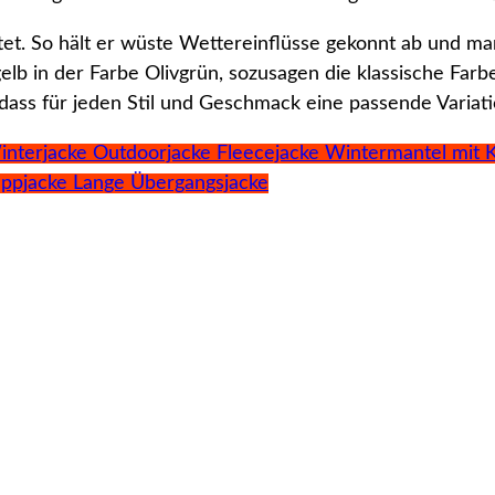
attet. So hält er wüste Wettereinflüsse gekonnt ab und 
b in der Farbe Olivgrün, sozusagen die klassische Farbe
dass für jeden Stil und Geschmack eine passende Variatio
interjacke Outdoorjacke Fleecejacke Wintermantel mit
ppjacke Lange Übergangsjacke