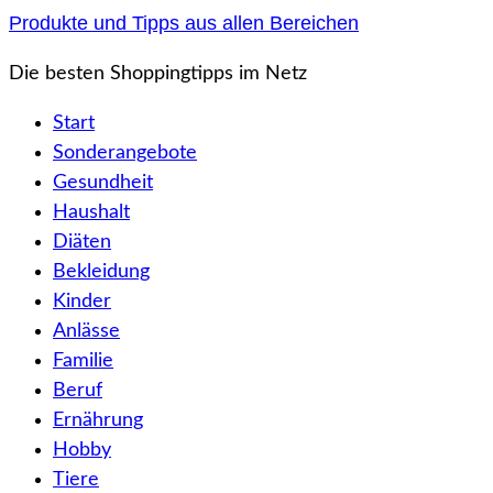
Zum
Produkte und Tipps aus allen Bereichen
Inhalt
Die besten Shoppingtipps im Netz
springen
Start
Sonderangebote
Gesundheit
Haushalt
Diäten
Bekleidung
Kinder
Anlässe
Familie
Beruf
Ernährung
Hobby
Tiere