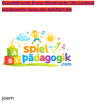
Brandit
Brandit Bronx Winterjacke Oliv L
original
bundeswehr parka oliv gefüttert bw
joern