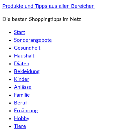
Zum
Produkte und Tipps aus allen Bereichen
Inhalt
Die besten Shoppingtipps im Netz
springen
Start
Sonderangebote
Gesundheit
Haushalt
Diäten
Bekleidung
Kinder
Anlässe
Familie
Beruf
Ernährung
Hobby
Tiere