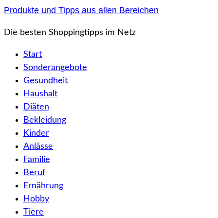
Zum
Produkte und Tipps aus allen Bereichen
Inhalt
Die besten Shoppingtipps im Netz
springen
Start
Sonderangebote
Gesundheit
Haushalt
Diäten
Bekleidung
Kinder
Anlässe
Familie
Beruf
Ernährung
Hobby
Tiere