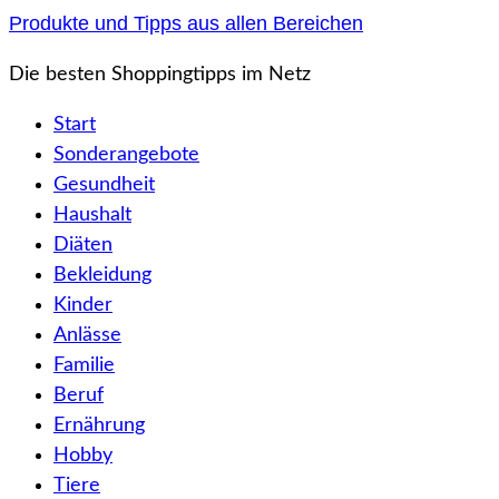
Zum
Produkte und Tipps aus allen Bereichen
Inhalt
Die besten Shoppingtipps im Netz
springen
Start
Sonderangebote
Gesundheit
Haushalt
Diäten
Bekleidung
Kinder
Anlässe
Familie
Beruf
Ernährung
Hobby
Tiere