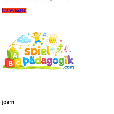
kranwaagen
joern