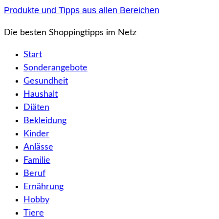
Zum
Produkte und Tipps aus allen Bereichen
Inhalt
Die besten Shoppingtipps im Netz
springen
Start
Sonderangebote
Gesundheit
Haushalt
Diäten
Bekleidung
Kinder
Anlässe
Familie
Beruf
Ernährung
Hobby
Tiere