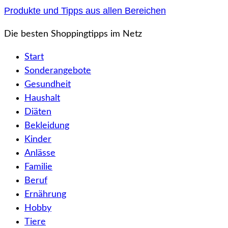
Zum
Produkte und Tipps aus allen Bereichen
Inhalt
Die besten Shoppingtipps im Netz
springen
Start
Sonderangebote
Gesundheit
Haushalt
Diäten
Bekleidung
Kinder
Anlässe
Familie
Beruf
Ernährung
Hobby
Tiere