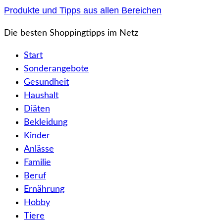
Zum
Produkte und Tipps aus allen Bereichen
Inhalt
Die besten Shoppingtipps im Netz
springen
Start
Sonderangebote
Gesundheit
Haushalt
Diäten
Bekleidung
Kinder
Anlässe
Familie
Beruf
Ernährung
Hobby
Tiere