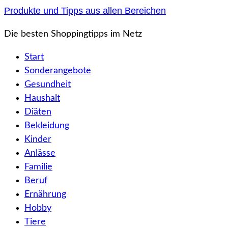
Zum
Produkte und Tipps aus allen Bereichen
Inhalt
Die besten Shoppingtipps im Netz
springen
Start
Sonderangebote
Gesundheit
Haushalt
Diäten
Bekleidung
Kinder
Anlässe
Familie
Beruf
Ernährung
Hobby
Tiere