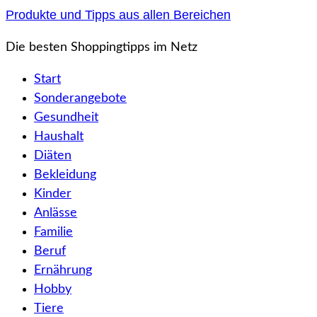
Zum
Produkte und Tipps aus allen Bereichen
Inhalt
Die besten Shoppingtipps im Netz
springen
Start
Sonderangebote
Gesundheit
Haushalt
Diäten
Bekleidung
Kinder
Anlässe
Familie
Beruf
Ernährung
Hobby
Tiere