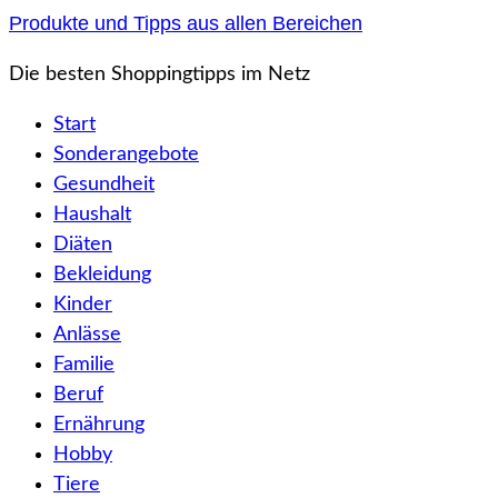
Zum
Produkte und Tipps aus allen Bereichen
Inhalt
Die besten Shoppingtipps im Netz
springen
Start
Sonderangebote
Gesundheit
Haushalt
Diäten
Bekleidung
Kinder
Anlässe
Familie
Beruf
Ernährung
Hobby
Tiere