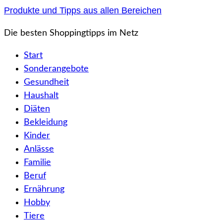
Zum
Produkte und Tipps aus allen Bereichen
Inhalt
Die besten Shoppingtipps im Netz
springen
Start
Sonderangebote
Gesundheit
Haushalt
Diäten
Bekleidung
Kinder
Anlässe
Familie
Beruf
Ernährung
Hobby
Tiere